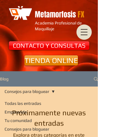
Metamorfosis
FX
Academia Profesional de
Maquillaje
CONTACTO Y CONSULTAS
TIENDA ONLINE
Blog
Consejos para bloguear
Todas las entradas
Próximamente nuevas
Empezando
Tu comunidad
entradas
Consejos para bloguear
Explora otras categorías en este