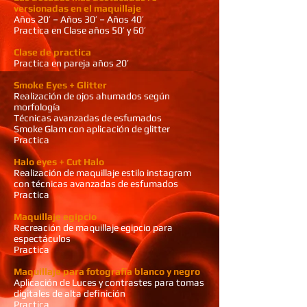
versionadas en el maquillaje
Años 20’ – Años 30’ – Años 40’
Practica en Clase años 50’ y 60’
Clase de practica
Practica en pareja años 20’
Smoke Eyes + Glitter
Realización de ojos ahumados según
morfología
Técnicas avanzadas de esfumados
Smoke Glam con aplicación de glitter
Practica
Halo eyes + Cut Halo
Realización de maquillaje estilo instagram
con técnicas avanzadas de esfumados
Practica
Maquillaje egipcio
Recreación de maquillaje egipcio para
espectáculos
Practica
Maquillaje para fotografía blanco y negro
Aplicación de Luces y contrastes para tomas
digitales de alta definición
Practica