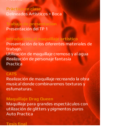
Pràctica en clase
Delineados Artísticos + Boca
Trabajo de presentacion
Presentación del TP 1
Introducción al maquillaje artístico
Presentación de los diferentes materiales de
trabajo.
Utilización de maquillaje cremoso y al agua
Realización de personaje fantasía
Practica
CATS
Realización de maquillaje recreando la obra
musical donde combinaremos texturas y
esfumaturas.
Maquillaje Drag Queen
Maquillaje para grandes espectáculos con
utilización de glitters y pigmentos puros
Auto Practica
Tesis final
Presentación en clase del maquillaje elegido
en modelo, con implementación de
accesorios