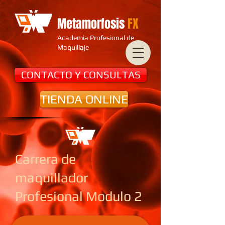
Metamorfosis
FX
Academia Profesional de
Maquillaje
CONTACTO Y CONSULTAS
TIENDA ONLINE
Carrera de
maquillador
Profesional Modulo 2