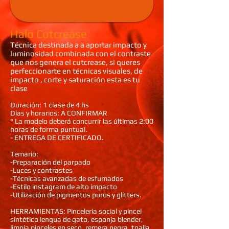
Halo Cutcrease
Técnica destinada a a aportar impacto y
luminosidad combinada con el contraste
que nos genera el cutcrease, si queres
perfeccionarte en técnicas visuales, de
impacto , corte y saturación esta es tu
clase
Duración: 1 clase de 4 hs
Días y horarios: A CONFIRMAR
° La modelo deberá concurrir las últimas 2:00
horas de forma puntual.
- ENTREGA DE CERTIFICADO.
Temario:
-Preparación del parpado
-Luces y contrastes
-Técnicas avanzadas de esfumados
-Estilo instagram de alto impacto
-Utilización de pigmentos puros y glitters.
HERRAMIENTAS: Pinceleria social y pincel
sintético lengua de gato, esponja blender,
limpia pinceles en seco, remera negra, toalla