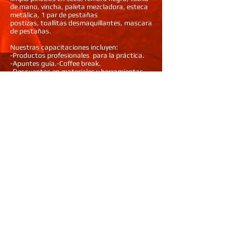
de mano, vincha, paleta mezcladora, esteca
metálica, 1 par de pestañas
postizas, toallitas desmaquillantes, mascara
de pestañas.
Nuestras capacitaciones incluyen:
-Productos profesionales para la práctica.
-Apuntes guía.
-Coffee break.
-Descuentos en materiales y herramientas.
-Descuentos especiales en los seminarios y
talleres complementarios.
-Entrega del certificado de asistencia
Requisitos:
Se necesita tener realizado un curso de
maquillaje social ( presentar certificación)
Tener todas las herramientas necesarias (ver
lista más abajo)
Traer Remera negra para las clases
Edad mínima 15 años
traer modelo (pedir referencias) o puede
solicitar con tiempo una modelo para la
practica con un valor de $500 que será solo
para pagar la modelo
Atrás