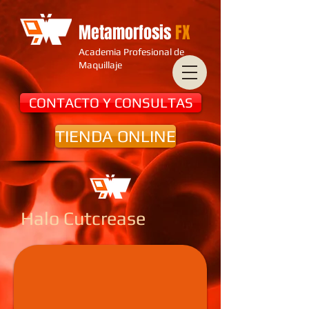
Metamorfosis
FX
Academia Profesional de
Maquillaje
CONTACTO Y CONSULTAS
TIENDA ONLINE
Halo Cutcrease