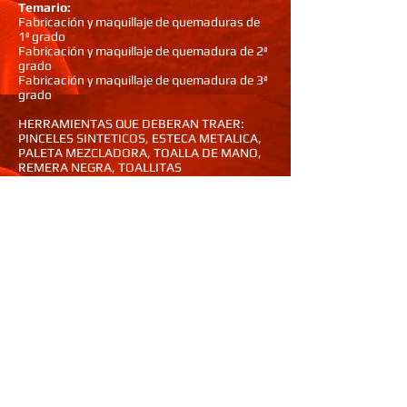
Temario:
Fabricación y maquillaje de quemaduras de
1ª grado
Fabricación y maquillaje de quemadura de 2ª
grado
Fabricación y maquillaje de quemadura de 3ª
grado
HERRAMIENTAS QUE DEBERAN TRAER:
PINCELES SINTETICOS, ESTECA METALICA,
PALETA MEZCLADORA, TOALLA DE MANO,
REMERA NEGRA, TOALLITAS
DESMAQUILLANTES, CUADERNO PARA
TOMAR NOTAS.
Nuestras capacitaciones incluyen:
-Productos profesionales para la práctica.
-Descuentos en materiales y herramientas.
-Descuentos especiales en los seminarios y
talleres complementarios.
-Entrega del certificado
Requisitos:
-No se necesita tener conocimientos previos
-Deberá ser mayor de 16 años (para la
inscripción de los menores de 18 años
deberán ser acompañados por adulto
responsable)