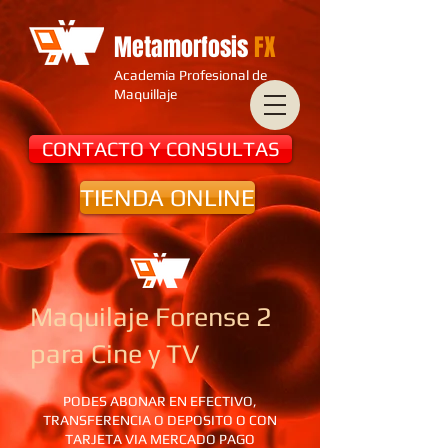
Metamorfosis
FX
Academia Profesional de
Maquillaje
CONTACTO Y CONSULTAS
TIENDA ONLINE
Maquilaje Forense 2
para Cine y TV
PODES ABONAR EN EFECTIVO,
TRANSFERENCIA O DEPOSITO O CON
TARJETA VIA MERCADO PAGO