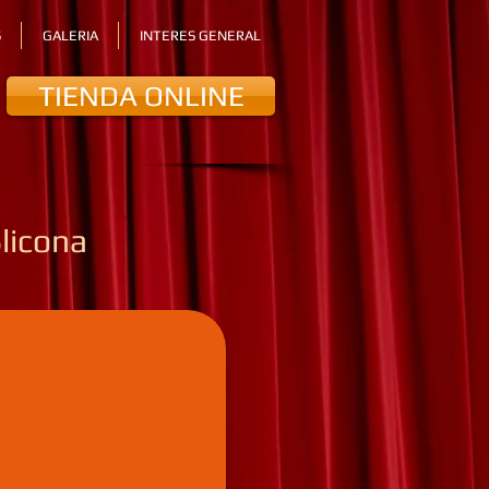
S
GALERIA
INTERES GENERAL
TIENDA ONLINE
licona