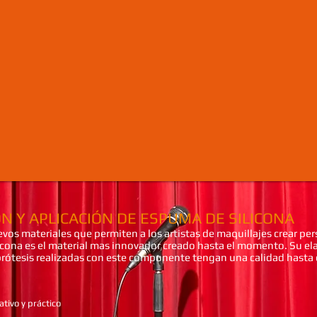
N Y APLICACIÓN DE ESPUMA DE SILICONA
s materiales que permiten a los artistas de maquillajes crear pers
cona es el material mas innovador creado hasta el momento. Su ela
 prótesis realizadas con este componente tengan una calidad hast
ativo y práctico