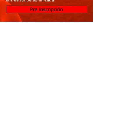
Pre Inscripción
Llenando la pre inscripción podes dejar
asentado los cursos en los que estas
interesado en participar así como reservar
un lugar en alguno de ellos. Deja tus
datos y unite al universo de
Metamorfosis FX
Metamorfosis FX - Academia Profesional de
Maquillaje -
info@metamorfosisfx.com
- Whatsapp:
+1702-415-5157
o
+54911-6501-
7707
(Lunes a Viernes 11hs a 17hs. Arg)​