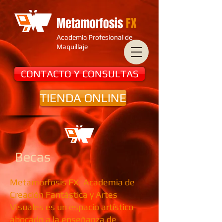
Metamorfosis
FX
Academia Profesional de
Maquillaje
CONTACTO Y CONSULTAS
TIENDA ONLINE
Becas
Metamorfosis FX, Academia de
Creación Fantástica y Artes
Visuales es un espacio artístico
abocado a la enseñanza de