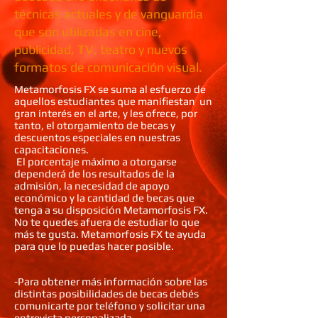
técnicas actuales y de vanguardia
que son utilizadas en cine,
publicidad, TV, teatro y nuevos
formatos de comunicación visual.
Metamorfosis FX se suma al esfuerzo de
aquellos estudiantes que manifiestan un
gran interés en el arte, y les ofrece, por
tanto, el otorgamiento de becas y
descuentos especiales en nuestras
capacitaciones.
El porcentaje máximo a otorgarse
dependerá de los resultados de la
admisión, la necesidad de apoyo
económico y la cantidad de becas que
tenga a su disposición Metamorfosis FX.
No te quedes afuera de estudiar lo que
más te gusta. Metamorfosis FX te ayuda
para que lo puedas hacer posible.
-Para obtener más información sobre las
distintas posibilidades de becas debés
comunicarte por teléfono y solicitar una
entrevista personalizada