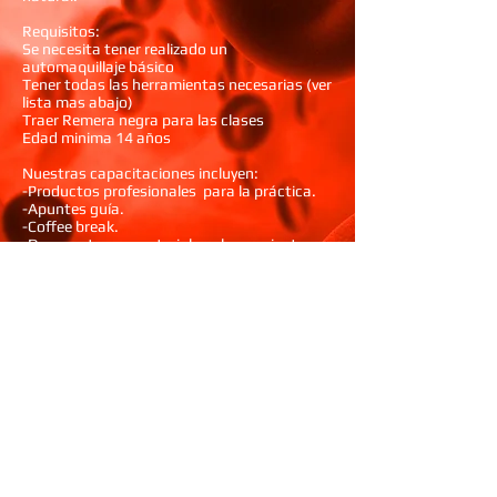
Requisitos:
Se necesita tener realizado un
automaquillaje básico
Tener todas las herramientas necesarias (ver
lista mas abajo)
Traer Remera negra para las clases
Edad minima 14 años
Nuestras capacitaciones incluyen:
-Productos profesionales para la práctica.
-Apuntes guía.
-Coffee break.
-Descuentos en materiales y herramientas.
-Descuentos especiales en los seminarios y
talleres complementarios.
-Entrega del certificado de asistencia
Duración: 1 clase de 4 hs
Días y horarios: A CONFIRMAR
Temario del curso:
• Esculpido Básico del rostro, nociones de
volúmenes y profundidades
• Correcciones para ojeras difíciles de tratar
• Realización de maquillaje de noche ( Ojos
ahumados - Smoke Eyes )
• Rubores ( iluminadores para pieles de
acabado perfecto)