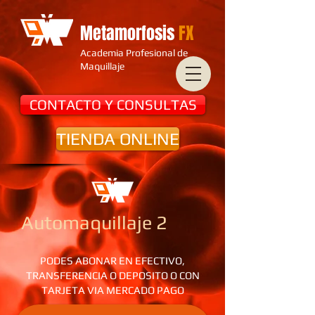
Metamorfosis
FX
Academia Profesional de
Maquillaje
CONTACTO Y CONSULTAS
TIENDA ONLINE
Automaquillaje 2
PODES ABONAR EN EFECTIVO,
TRANSFERENCIA O DEPOSITO O CON
TARJETA VIA MERCADO PAGO